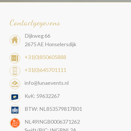
Contactgegevens
Dijkweg 66
2675 AE Honselersdijk
+31(0)850605888
+31(0)645701111
info@lunaevents.nl
KvK: 59632267
BTW: NL853579817B01
NL49INGB0006371262
Swift/BIC: INGBNL2A