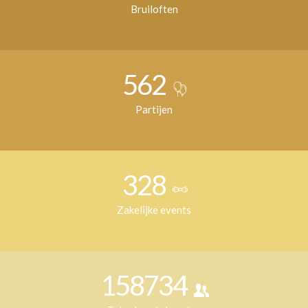
Bruiloften
562
Partijen
328
Zakelijke events
158734