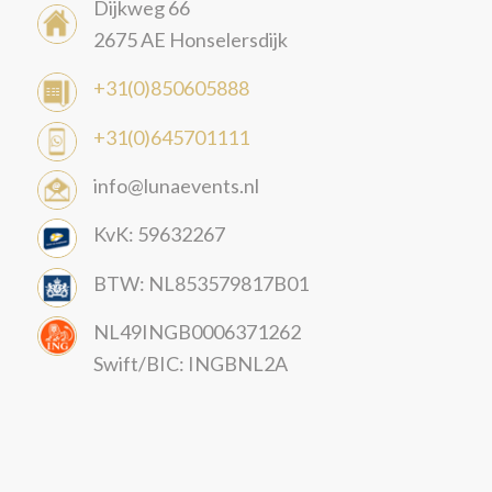
Dijkweg 66
2675 AE Honselersdijk
+31(0)850605888
+31(0)645701111
info@lunaevents.nl
KvK: 59632267
BTW: NL853579817B01
NL49INGB0006371262
Swift/BIC: INGBNL2A